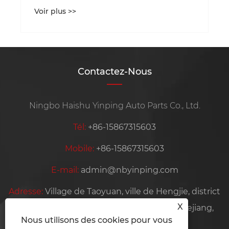
ule ?
Contactez-Nous
Ningbo Haishu Yinping Auto Parts Co., Ltd.
Tél:
+86-15867315603
Mobile:
+86-15867315603
E-mail:
admin@nbyinping.com
Adresse:
Village de Taoyuan, ville de Hengjie, district
X
de Haishu, ville de Ningbo, province du Zhejiang,
Nous utilisons des cookies pour vous
Chine