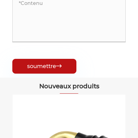
soumettre

Nouveaux produits
Vanne e
Voir plus