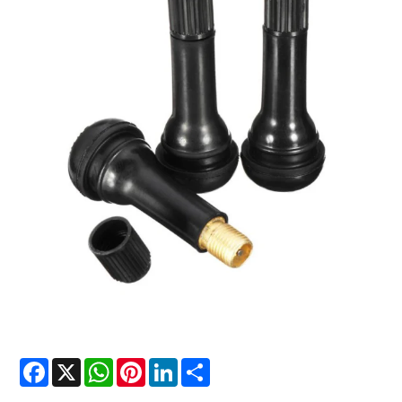
Facebook
X
WhatsApp
Pinterest
LinkedIn
Share