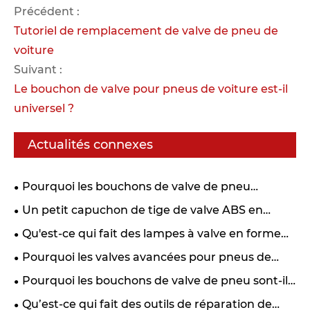
Précédent :
Tutoriel de remplacement de valve de pneu de
voiture
Suivant :
Le bouchon de valve pour pneus de voiture est-il
universel ?
Actualités connexes
Pourquoi les bouchons de valve de pneu
réutilisables gagnent-ils en popularité sur le
Un petit capuchon de tige de valve ABS en
marché secondaire de l’automobile ?
forme de couronne peut-il vraiment protéger vos
Qu'est-ce qui fait des lampes à valve en forme
pneus et rehausser le style de votre véhicule ?
de tête de mort un choix unique pour votre
Pourquoi les valves avancées pour pneus de
véhicule.
voiture deviennent-elles un facteur clé pour une
Pourquoi les bouchons de valve de pneu sont-ils
conduite plus sûre et plus efficace ?
cruciaux pour la sécurité et les performances du
Qu’est-ce qui fait des outils de réparation de