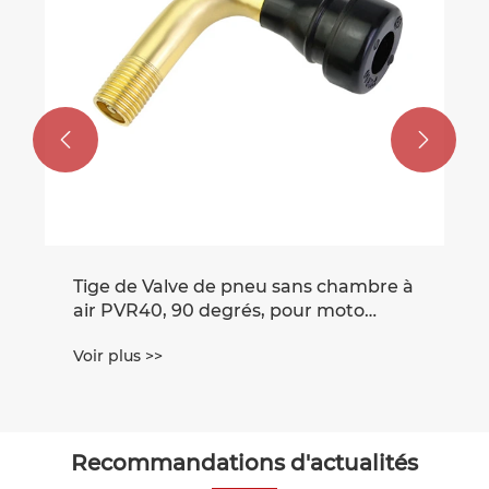


ge de Valve de pneu sans chambre à
r PVR40, 90 degrés, pour moto
ectrique
r plus >>
Recommandations d'actualités