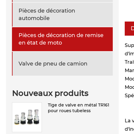
Pièces de décoration
automobile
D
Pièces de décoration de remise
en état de moto
Sup
d'i
Tra
Valve de pneu de camion
Mar
Mod
Mod
Nouveaux produits
Spéc
Tige de valve en métal TR161
pour roues tubeless
La 
d'i