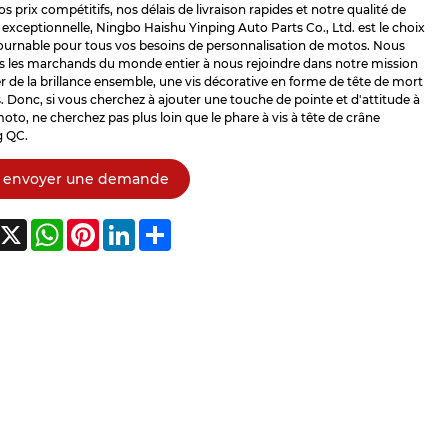
s prix compétitifs, nos délais de livraison rapides et notre qualité de
 exceptionnelle, Ningbo Haishu Yinping Auto Parts Co., Ltd. est le choix
ournable pour tous vos besoins de personnalisation de motos. Nous
ns les marchands du monde entier à nous rejoindre dans notre mission
r de la brillance ensemble, une vis décorative en forme de tête de mort
is. Donc, si vous cherchez à ajouter une touche de pointe et d'attitude à
oto, ne cherchez pas plus loin que le phare à vis à tête de crâne
g QC.
envoyer une demande
acebook
X
WhatsApp
Pinterest
LinkedIn
Share