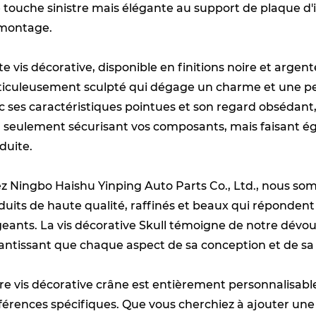
 touche sinistre mais élégante au support de plaque d'
montage.
te vis décorative, disponible en finitions noire et arge
iculeusement sculpté qui dégage un charme et une per
c ses caractéristiques pointues et son regard obsédant,
 seulement sécurisant vos composants, mais faisant é
duite.
z Ningbo Haishu Yinping Auto Parts Co., Ltd., nous so
duits de haute qualité, raffinés et beaux qui réponde
geants. La vis décorative Skull témoigne de notre dévoue
antissant que chaque aspect de sa conception et de sa c
re vis décorative crâne est entièrement personnalisable
férences spécifiques. Que vous cherchiez à ajouter une