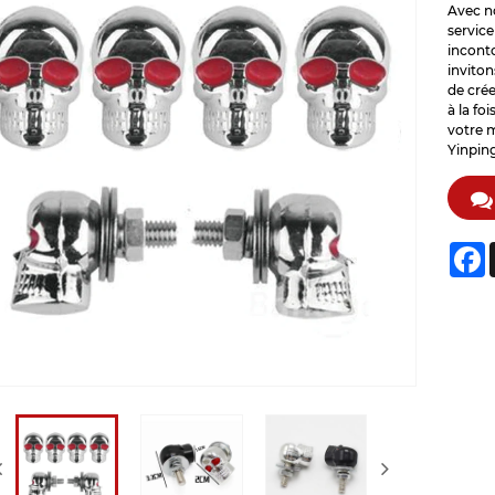
Avec no
service
incont
invito
de crée
à la fo
votre m
Yinpin
F