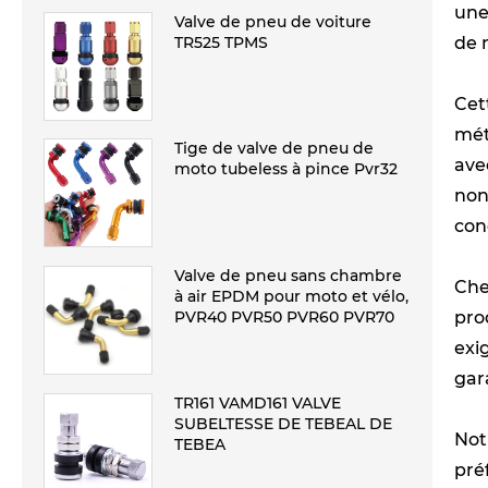
une
Valve de pneu de voiture
TR525 TPMS
de 
Cet
mét
Tige de valve de pneu de
ave
moto tubeless à pince Pvr32
non
con
Valve de pneu sans chambre
Che
à air EPDM pour moto et vélo,
PVR40 PVR50 PVR60 PVR70
pro
exi
gar
TR161 VAMD161 VALVE
SUBELTESSE DE TEBEAL DE
Not
TEBEA
pré